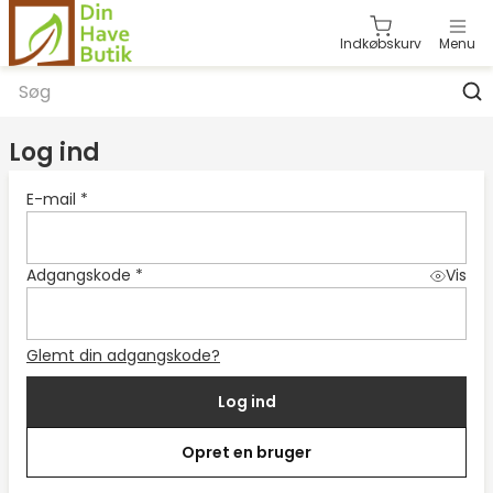
Indkøbskurv
Menu
Category: 1
Category: 2
Category: 3
Category: 4
Category: 5
Category: 6
Category: 7
Category: 8
Log ind
Category: 9
Category: 10
Category: 11
Category: 12
E-mail *
Adgangskode *
Vis
Glemt din adgangskode?
Log ind
Opret en bruger