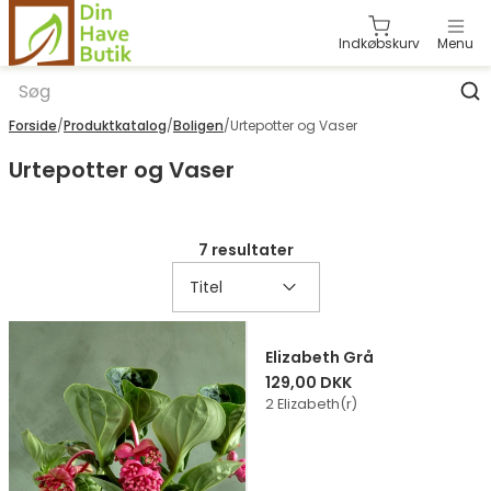
Indkøbskurv
Menu
E-mail *
Category: 1
Category: 2
Category: 3
Category: 4
Forside
/
Produktkatalog
/
Boligen
/
Urtepotter og Vaser
Category: 5
Category: 6
Category: 7
Category: 8
Adgangskode *
Vis
Urtepotter og Vaser
Category: 9
Category: 10
Category: 11
Category: 12
Glemt din adgangskode?
7 resultater
Log ind
Titel
Opret en bruger
Elizabeth Grå
129,00 DKK
2 Elizabeth(r)