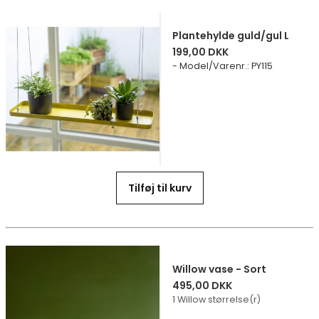
Plantehylde guld/gul L
199,00 DKK
Model/Varenr.
:
PY115
Tilføj til kurv
Willow vase - Sort
495,00 DKK
1 Willow størrelse(r)